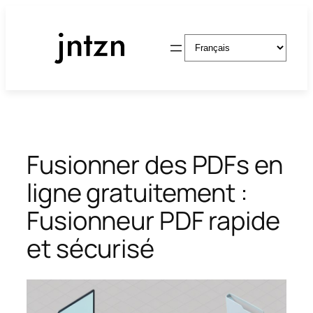
Aller
au
Choisir
contenu
une
langue
Fusionner des PDFs en
ligne gratuitement :
Fusionneur PDF rapide
et sécurisé