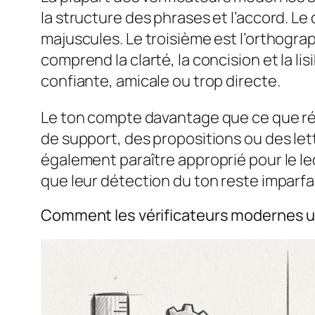
la structure des phrases et l’accord. Le
majuscules. Le troisième est l’orthograp
comprend la clarté, la concision et la lis
confiante, amicale ou trop directe.
Le ton compte davantage que ce que ré
de support, des propositions ou des lett
également paraître approprié pour le le
que leur détection du ton reste imparfa
Comment les vérificateurs modernes util