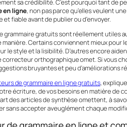
ement sa crédibilité. C’est pourquoi tant de
 en ligne
, non pas parce qu’elles veulent une
 et fiable avant de publier ou d’envoyer.
de grammaire gratuits sont réellement utiles a
me manière. Certains conviennent mieux pour le
 le style et la lisibilité. D’autres encore aide
 correcteur orthographique omet. Si vous choi
estions bruyantes et peu d’améliorations ré
ateurs de grammaire en ligne gratuits
, expliqu
re écriture, de vos besoins en matière de conf
upart des articles de synthèse omettent, à sav
liser sans accepter aveuglément chaque modifi
ur de grammaire en ligne et co