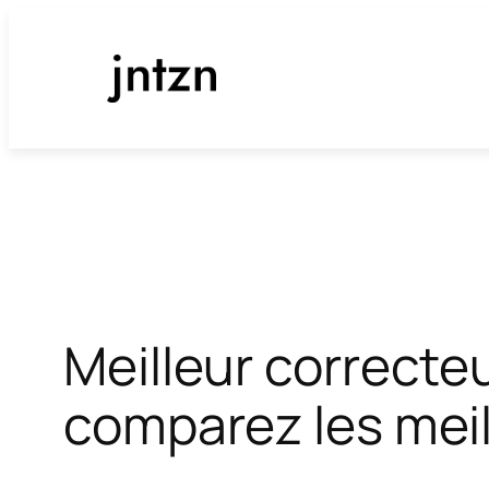
Aller
au
contenu
Meilleur correcteu
comparez les meil