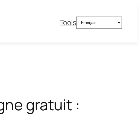
Choisir
Tools
une
langue
ne gratuit :