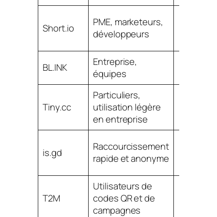
PME, marketeurs,
Short.io
développeurs
Entreprise,
BL.INK
équipes
Particuliers,
Tiny.cc
utilisation légère
en entreprise
Pa
Raccourcissement
is.gd
bran
rapide et anonyme
signifi
Utilisateurs de
T2M
codes QR et de
campagnes