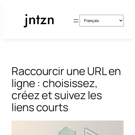
Aller
au
Choisir
contenu
une
langue
Raccourcir une URL en
ligne : choisissez,
créez et suivez les
liens courts