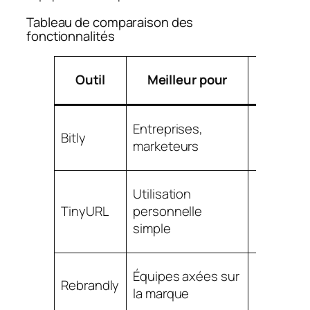
Tableau de comparaison des
fonctionnalités
Dom
Outil
Meilleur pour
personna
Entreprises,
Bitly
marketeurs
Limi
Utilisation
dispo
TinyURL
personnelle
sur des t
simple
supéri
Équipes axées sur
Rebrandly
la marque