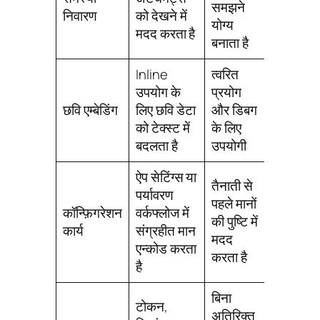
समझने
निवारण
को देखने में
योग्य
मदद करता है
बनाता है
Inline
त्वरित
उपयोग के
प्रयोग
छवि एम्बेडिंग
लिए छवि डेटा
और डिबग
को टेक्स्ट में
के लिए
बदलता है
उपयोगी
ऐप सेटिंग्स या
तैनाती से
पर्यावरण
पहले मानों
कॉन्फ़िगरेशन
वर्कफ्लोज में
की पुष्टि में
कार्य
संग्रहीत मान
मदद
एन्कोड करता
करता है
है
बिना
टोकन,
अतिरिक्त