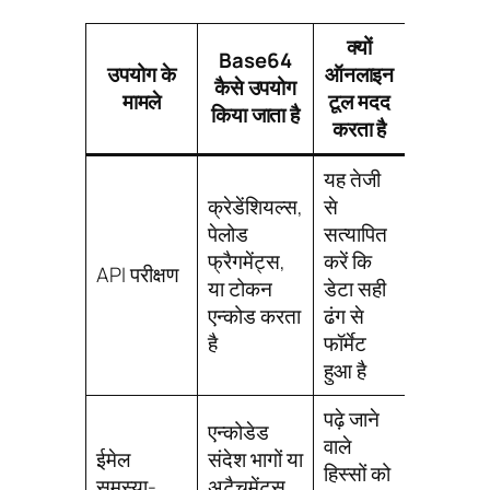
क्यों
Base64
उपयोग के
ऑनलाइन
कैसे उपयोग
मामले
टूल मदद
किया जाता है
करता है
यह तेजी
क्रेडेंशियल्स,
से
पेलोड
सत्यापित
फ्रैगमेंट्स,
करें कि
API परीक्षण
या टोकन
डेटा सही
एन्कोड करता
ढंग से
है
फॉर्मेट
हुआ है
पढ़े जाने
एन्कोडेड
वाले
ईमेल
संदेश भागों या
हिस्सों को
समस्या-
अटैचमेंट्स