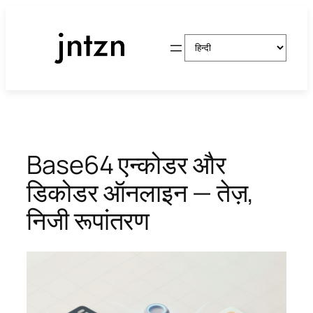
सामग्री
पर
एक
जाएं
भाषा
चुनें
Base64 एन्कोडर और
डिकोडर ऑनलाइन — तेज़,
निजी रूपांतरण