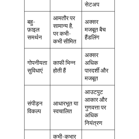
सेटअप
आमतौर पर
बहु-
अक्सर
सामान्य है,
फ़ाइल
मजबूत बैच
पर कभी-
समर्थन
हैंडलिंग
कभी सीमित
अक्सर
गोपनीयता
काफी भिन्न
अधिक
सुविधाएं
होती हैं
पारदर्शी और
मजबूत
आउटपुट
आकार और
संपीड़न
आधारभूत या
गुणवत्ता पर
विकल्प
स्वचालित
अधिक
नियंत्रण
कभी-कभार