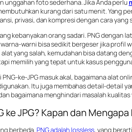
in unggahan foto sederhana. Jika Anda perlu
membutuhkan kurang dari satu menit. Yang per
ansi, privasi, dan kompresi dengan cara yang 
a yang kebanyakan orang sadari. PNG dengan la
arna-warni bisa sedikit bergeser jika profil 
e alat yang salah, kemudahan bisa datang deng
api memilih yang tepat untuk kasus penggun
i PNG-ke-JPG masuk akal, bagaimana alat onli
t digunakan. Itu juga membahas detail-detail y
, dan bagaimana menghindari masalah kualita
ke JPG? Kapan dan Mengapa Ha
ang berbeda.
PNG adalah lossless
, yang berar