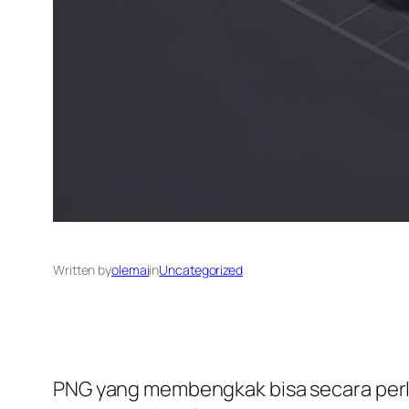
Written by
olemai
in
Uncategorized
PNG yang membengkak bisa secara perl