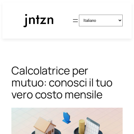
Vai
al
Scegli
contenuto
una
lingua
Calcolatrice per
mutuo: conosci il tuo
vero costo mensile