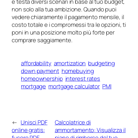
e testa diversi scenari in base al tuo budget,
non solo alla tua ambizione. Quando puoi
vedere chiaramente il pagamento mensile, il
costo totale e i compromessi tra le opzioni, ti
poni in una posizione molto più forte per
comprare saggiamente.
affordability
amortization
budgeting
down payment
homebuying
homeownership
interest rates
mortgage
mortgage calculator
PMI
←
Unisci PDF
Calcolatrice di
online gratis:
ammortamento: Visualizza il
fusore PDF
piano di rimborso del tuo