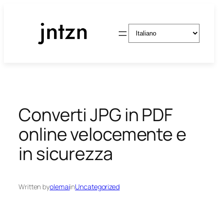
Vai
al
Scegli
contenuto
una
lingua
Converti JPG in PDF
online velocemente e
in sicurezza
Written by
olemai
in
Uncategorized