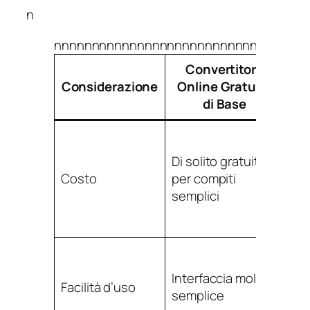
n
nnnnnnnnnnnnnnnnnnnnnnnnnnnnnnnnn
Convertitore
S
Considerazione
Online Gratuito
P
di Base
Pi
Sp
bas
Di solito gratuito
ab
Costo
per compiti
o li
semplici
gra
lim
Più
fun
Interfaccia molto
Facilità d’uso
le
semplice
più