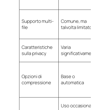
im
Di 
Supporto multi-
Comune, ma
ge
file
talvolta limitato
bat
ro
Sp
Caratteristiche
Varia
tra
sulla privacy
significativamente
rob
Più
su
Opzioni di
Base o
di
compressione
automatica
qua
ou
Flu
Uso occasionale
lav