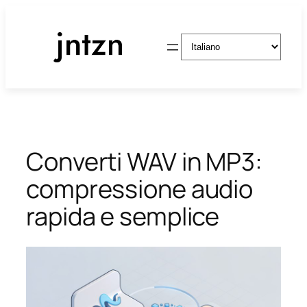
Vai
al
Scegli
contenuto
una
lingua
Converti WAV in MP3:
compressione audio
rapida e semplice