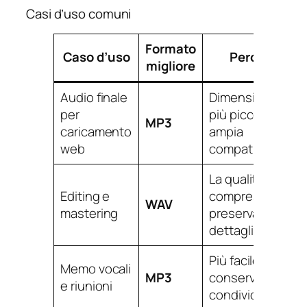
Casi d’uso comuni
Formato
Caso d’uso
Perché
migliore
Audio finale
Dimensione
per
più piccola e
MP3
caricamento
ampia
web
compatibilità
La qualità non
Editing e
compressa
WAV
mastering
preserva i
dettagli
Più facile da
Memo vocali
MP3
conservare e
e riunioni
condividere