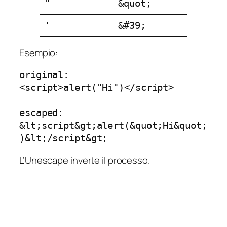
"
&quot;
'
&#39;
Esempio:
original: 

<script>alert("Hi")</script>

escaped:

&lt;script&gt;alert(&quot;Hi&quot;
)&lt;/script&gt;
L’Unescape inverte il processo.