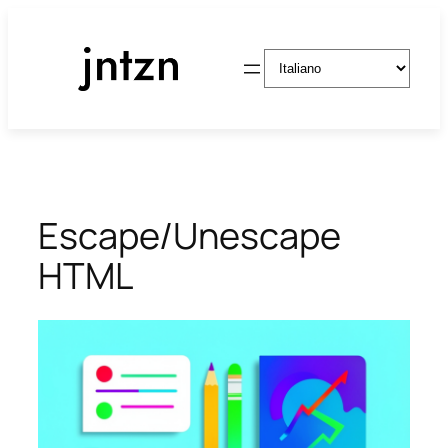
Vai
al
Scegli
contenuto
una
lingua
Escape/Unescape
HTML