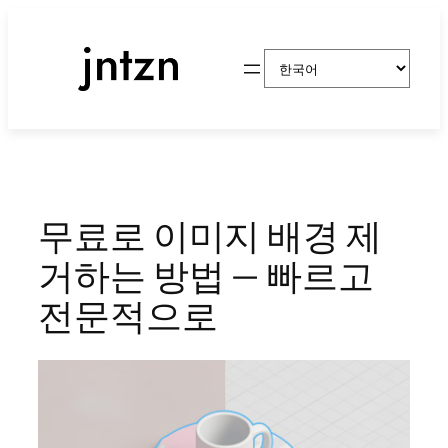
콘
텐
Choose
츠
a
로
language
바
로
가
기
무료로 이미지 배경 제
거하는 방법 — 빠르고
전문적으로