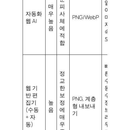
일
소,
매
피
이
제
자동화
우
사
PNG/WebP
미
한/
웹 AI
높
체
지,
크
음
에
속
레
적
도
딧
합
빠
정
른
학
교
수
습
웹 기
한
동
곡
반 편
보
수
선,
PNG, 계층
집기
높
정
정,
브
형 내보내
(수동
음
에
브
라
기
+ 자
매
라
우
동)
우
우
저