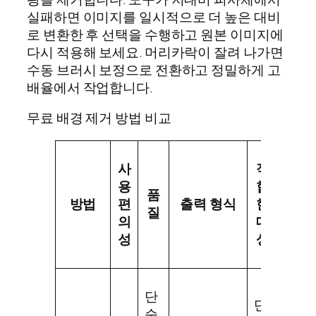
실패하면 이미지를 일시적으로 더 높은 대비
로 변환한 후 선택을 수행하고 원본 이미지에
다시 적용해 보세요. 머리카락이 잘려 나가면
수동 브러시 보정으로 전환하고 정밀하게 고
배율에서 작업합니다.
무료 배경 제거 방법 비교
사
적
제
용
합
품
한
방법
편
출력 형식
한
질
사
의
대
항
성
상
단
단
축
순