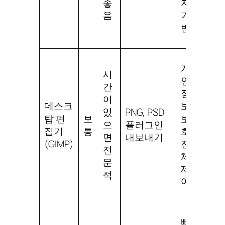
좋
저
성
음
기
능
반
개
시
인
숙
간
정
련
이
데스크
보
필
있
PNG, PSD
탑 편
보
보
요,
으
플러그인
집기
통
호,
수
면
내보내기
(GIMP)
전
동
전
체
작
문
제
업
적
어
빠