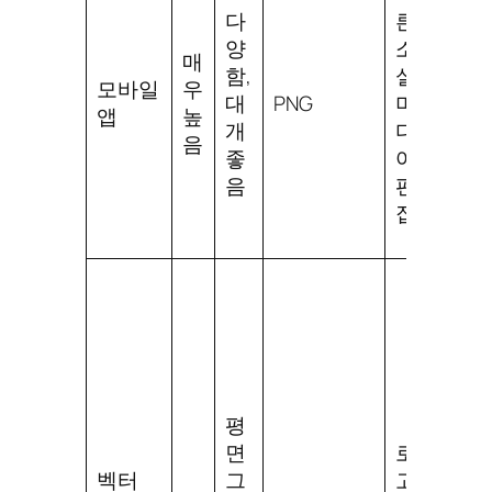
품
다
른
질
양
소
매
다
함,
셜
모바일
우
양,
대
PNG
미
앱
높
인
개
디
음
앱
좋
어
구
음
편
매
집
사
진
에
는
적
평
합
면
로
하
벡터
그
고