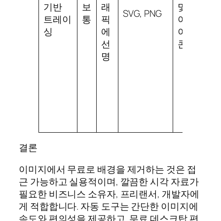
지
기반
보
래
및
SVG, PNG
않
트레이
통
픽
아
으
싱
에
이
며
선
콘
수
명
동
경
로
필
요
결론
이미지에서 무료로 배경을 제거하는 것은 접
근 가능하고 실용적이며, 깔끔한 시각 자료가
필요한 비즈니스 소유자, 프리랜서, 개발자에
게 적합합니다. 자동 도구는 간단한 이미지에
속도와 편의성을 제공하고, 무료 데스크탑 편