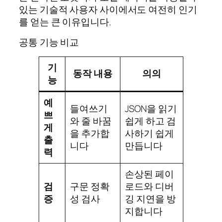
있는 기술적 사용자 사이에서도 여전히 인기
를 얻는 큰 이유입니다.
공통 기능 비교
기
동작 내용
의의
능
예
들여쓰기
JSON을 읽기
쁘
와 줄 바꿈
쉽게 하고 검
게
을 추가합
사하기 쉽게
출
니다
만듭니다
력
손상된 페이
검
구문 정확
로드와 디버
증
성 검사
깅 지연을 방
지합니다