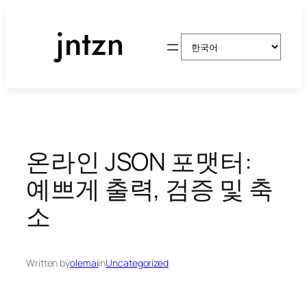
콘
텐
Choose
츠
a
로
language
바
로
가
기
온라인 JSON 포맷터:
예쁘게 출력, 검증 및 축
소
Written by
olemai
in
Uncategorized