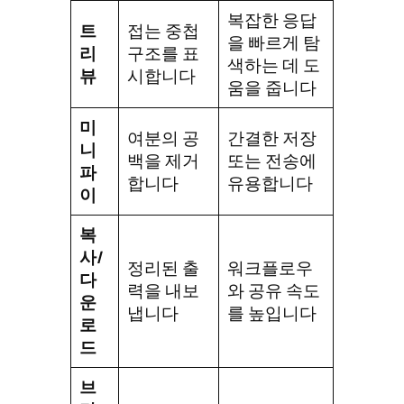
복잡한 응답
트
접는 중첩
을 빠르게 탐
리
구조를 표
색하는 데 도
뷰
시합니다
움을 줍니다
미
여분의 공
간결한 저장
니
백을 제거
또는 전송에
파
합니다
유용합니다
이
복
사/
정리된 출
워크플로우
다
력을 내보
와 공유 속도
운
냅니다
를 높입니다
로
드
브