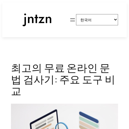
콘
텐
Choose
츠
a
로
language
바
로
가
기
최고의 무료 온라인 문
법 검사기: 주요 도구 비
교