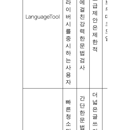
라
에
브라
급
이
걸
우저,
제
LanguageTool
버
친
데스
안
시
강
크탑,
은
를
력
모바
제
중
한
일
한
시
문
적
하
법
는
검
사
사
용
자
더
간
빠
넓
단
른
은
한
청
글
문
소
쓰
법