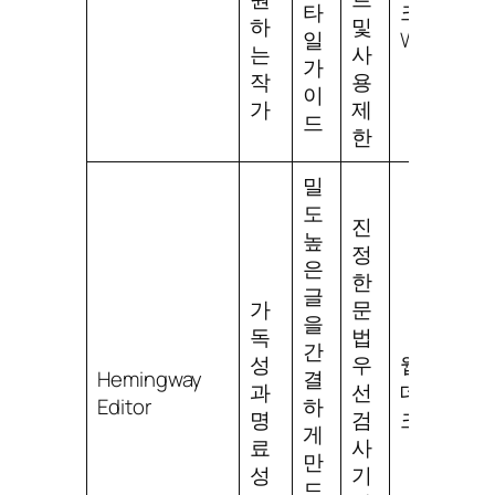
타
크탑,
하
및
일
Word
는
사
가
작
용
이
가
제
드
한
밀
도
진
높
정
은
한
글
가
문
을
독
법
간
성
우
웹,
Hemingway
결
과
선
데스
Editor
하
명
검
크탑
게
료
사
만
성
기
드