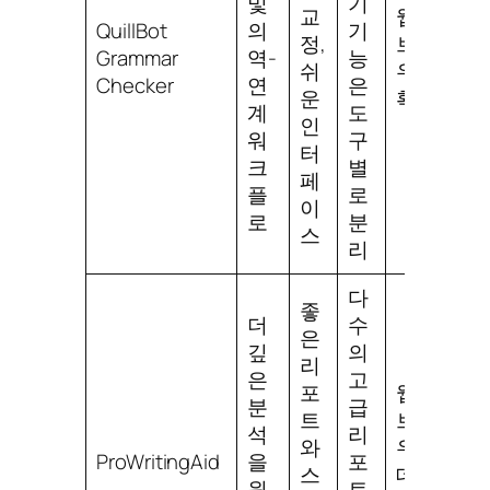
및
기
교
웹,
QuillBot
의
기
정,
브라
Grammar
역-
능
쉬
우저
Checker
연
은
운
확장
계
도
인
워
구
터
크
별
페
플
로
이
로
분
스
리
다
좋
더
수
은
깊
의
리
은
고
포
웹,
분
급
트
브라
석
리
와
우저,
ProWritingAid
을
포
스
데스
원
트