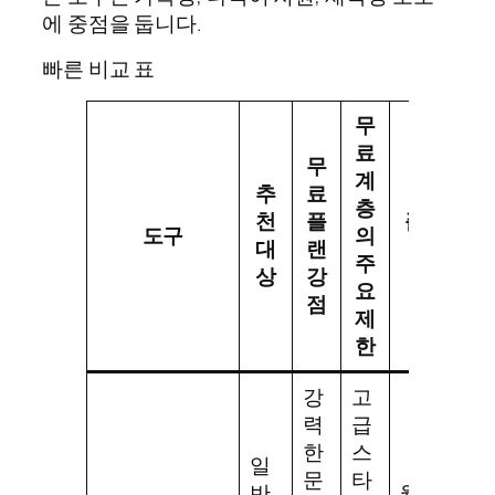
에 중점을 둡니다.
빠른 비교 표
무
료
무
계
추
료
층
천
플
플랫
도구
의
대
랜
폼
주
상
강
요
점
제
한
강
고
력
급
한
스
일
문
타
반
웹,