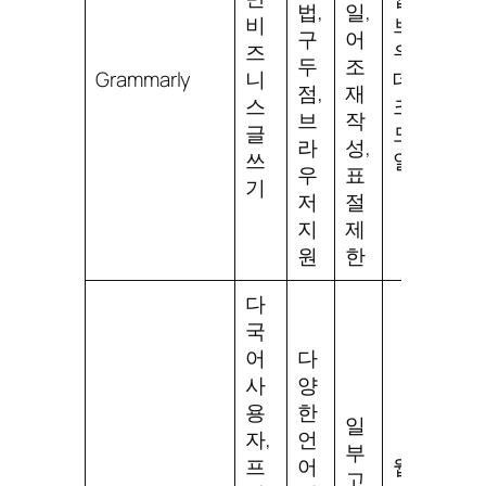
법,
일,
비
브라
구
어
즈
우저,
두
조
Grammarly
니
데스
점,
재
스
크탑,
브
작
글
모바
라
성,
쓰
일
우
표
기
저
절
지
제
원
한
다
국
어
다
사
양
용
한
일
자,
언
부
프
어
웹,
고