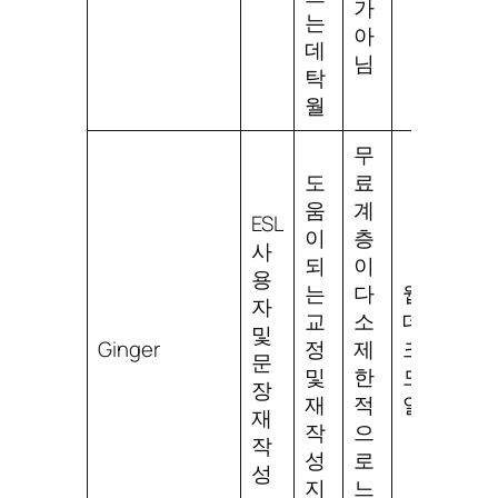
가
는
아
데
님
탁
월
무
도
료
움
계
ESL
이
층
사
되
이
용
는
다
웹,
자
교
소
데스
및
Ginger
정
제
크탑,
문
및
한
모바
장
재
적
일
재
작
으
작
성
로
성
지
느