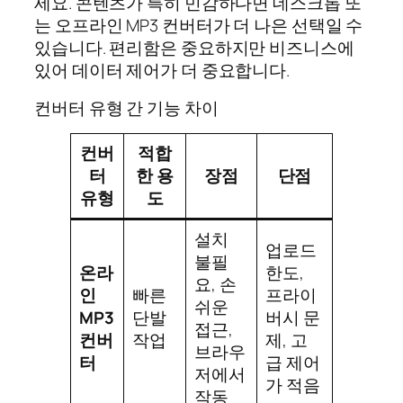
세요. 콘텐츠가 특히 민감하다면 데스크톱 또
는 오프라인 MP3 컨버터가 더 나은 선택일 수
있습니다. 편리함은 중요하지만 비즈니스에
있어 데이터 제어가 더 중요합니다.
컨버터 유형 간 기능 차이
컨버
적합
터
한 용
장점
단점
유형
도
설치
업로드
불필
온라
한도,
요, 손
인
빠른
프라이
쉬운
MP3
단발
버시 문
접근,
컨버
작업
제, 고
브라우
터
급 제어
저에서
가 적음
작동