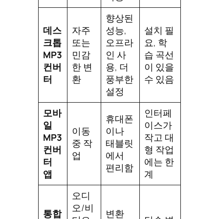
향상된
데스
자주
성능,
설치 필
크톱
또는
오프라
요, 학
MP3
민감
인 사
습 곡선
컨버
한 변
용, 더
이 있을
터
환
풍부한
수 있음
설정
모바
인터페
휴대폰
일
이스가
이동
이나
MP3
작고 대
중 작
태블릿
컨버
형 작업
업
에서
터
에는 한
편리함
앱
계
오디
오/비
통합
변환