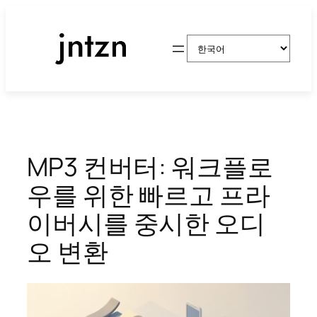
콘
텐
Choose
츠
a
로
language
바
로
가
기
MP3 컨버터: 워크플로
우를 위한 빠르고 프라
이버시를 중시한 오디
오 변환