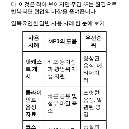
다. 이것은 작아 보이지만 주간 또는 월간으로
반복되면 협업의 마찰을 줄여줍니다.
일목요연한 일반 사용 사례 한 눈에 보기
사용
우선순
MP3의 도움
사례
위
향상된
팟캐스
배포 용이성
음질, 메
트 게
과 광범위 재
타데이
시
생 지원
터
클라이
또렷한
빠른 공유 및
언트
음성, 일
첨부 파일 축
음성
관된 명
소
자료
명
코스
품질과