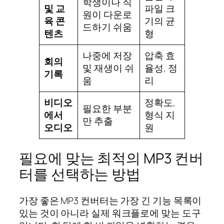
학생이나 직
및 교
파일 크
원이 다운로
육 콘
기의 균
드하기 쉬움
텐츠
형
나중에 저장
압축 효
회의
및 재생이 쉬
율성, 정
기록
움
리
비디오
정확도,
필요한 부분
에서
형식 지
만 추출
오디오
원
필요에 맞는 최적의 MP3 컨버
터를 선택하는 방법
가장 좋은 MP3 컨버터는 가장 긴 기능 목록이
있는 것이 아니라 실제 워크플로에 맞는 도구