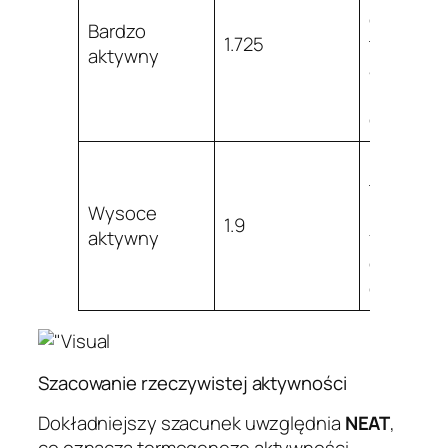
dni w
Bardzo
1.725
tygodniu
aktywny
aktywna
praca lub
dużo ruc
Intensyw
trening,
Wysoce
praca
1.9
aktywny
fizyczna 
dwa treni
dziennie
Szacowanie rzeczywistej aktywności
Dokładniejszy szacunek uwzględnia
NEAT
,