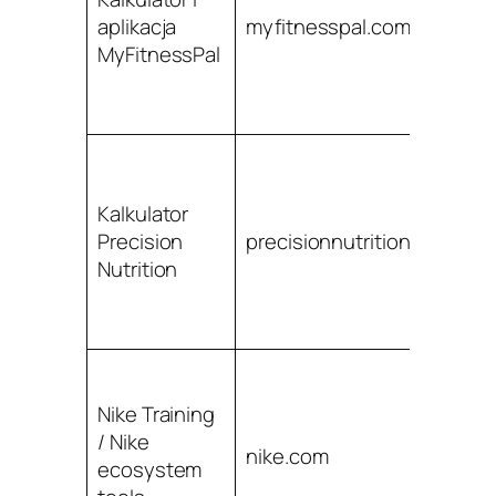
aplikacja
myfitnesspal.com
je
MyFitnessPal
u
og
N
Kalkulator
c
Precision
precisionnutrition.com
m
Nutrition
w
A
Nike Training
u
/ Nike
ł
nike.com
ecosystem
tr