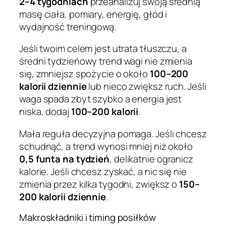
2–4 tygodniach
przeanalizuj swoją średnią
masę ciała, pomiary, energię, głód i
wydajność treningową.
Jeśli twoim celem jest utrata tłuszczu, a
średni tydzieńowy trend wagi nie zmienia
się, zmniejsz spożycie o około
100–200
kalorii dziennie
lub nieco zwiększ ruch. Jeśli
waga spada zbyt szybko a energia jest
niska, dodaj
100–200 kalorii
.
Mała reguła decyzyjna pomaga. Jeśli chcesz
schudnąć, a trend wynosi mniej niż około
0,5 funta na tydzień
, delikatnie ogranicz
kalorie. Jeśli chcesz zyskać, a nic się nie
zmienia przez kilka tygodni, zwiększ o
150–
200 kalorii dziennie
.
Makroskładniki i timing posiłków