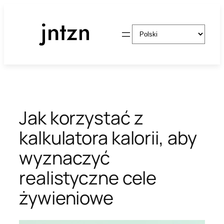
Przejdź
do
Wybierz
treści
język
Jak korzystać z
kalkulatora kalorii, aby
wyznaczyć
realistyczne cele
żywieniowe