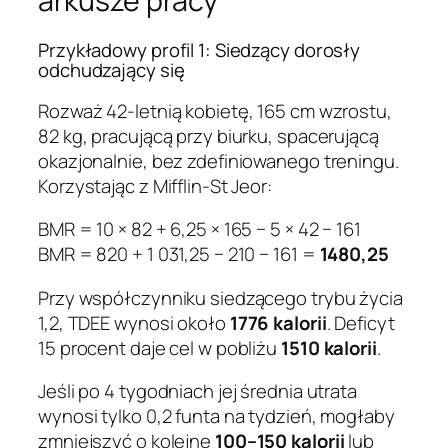
arkusze pracy
Przykładowy profil 1: Siedzący dorosły
odchudzający się
Rozważ 42-letnią kobietę, 165 cm wzrostu,
82 kg, pracującą przy biurku, spacerującą
okazjonalnie, bez zdefiniowanego treningu.
Korzystając z Mifflin-St Jeor:
BMR = 10 × 82 + 6,25 × 165 − 5 × 42 − 161
BMR = 820 + 1 031,25 − 210 − 161 =
1480,25
Przy współczynniku siedzącego trybu życia
1,2, TDEE wynosi około
1776 kalorii
. Deficyt
15 procent daje cel w pobliżu
1510 kalorii
.
Jeśli po 4 tygodniach jej średnia utrata
wynosi tylko 0,2 funta na tydzień, mogłaby
zmniejszyć o kolejne
100–150 kalorii
lub