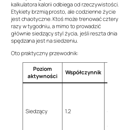
kalkulatora kalorii odbiega od rzeczywistości.
Etykiety brzmią prosto, ale codzienne życie
jest chaotyczne. Ktoś może trenować cztery
razy w tygodniu, a mimo to prowadzić
głównie siedzący styl życia, jeśli reszta dnia
spędzana jest na siedzeniu.
Oto praktyczny przewodnik:
Poziom
Typow
Współczynnik
aktywności
profi
Praca
biurowa,
mało
Siedzący
1.2
ćwiczeń,
mały
codzienn