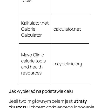
tools
ś
ż
Kalkulator.net
S
Calorie
calculator.net
s
Calculator
on
U
Mayo Clinic
d
calorie tools
zd
mayoclinic.org
and health
s
resources
w
k
Jak wybierać na podstawie celu
Jeśli twoim głównym celem jest
utraty
tłuszczu
i chcesz codziennego logowania,