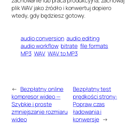
zachowanie lub praca produkcyjna, zachowaj
plik WAV jako źródło i konwertuj dopiero
wtedy, gdy będziesz gotowy.
audio conversion
audio editing
audio workflow
bitrate
file formats
MP3
WAV
WAV to MP3
←
Bezpłatny online
Bezpłatny test
kompresor wideo —
prędkości strony:
Szybkie i proste
Popraw czas
zmniejszanie rozmiaru
ładowania i
wideo
konwersje
→