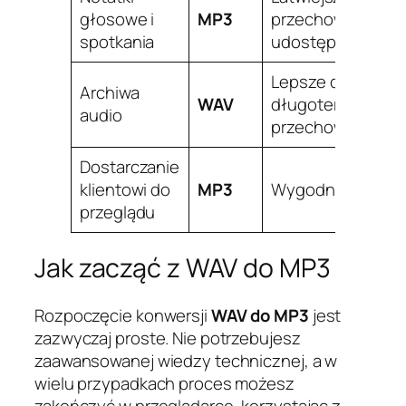
głosowe i
MP3
przechowywania i
spotkania
udostępniania
Lepsze dla
Archiwa
WAV
długoterminowe
audio
przechowywania
Dostarczanie
klientowi do
MP3
Wygodne i lekkie
przeglądu
Jak zacząć z WAV do MP3
Rozpoczęcie konwersji
WAV do MP3
jest
zazwyczaj proste. Nie potrzebujesz
zaawansowanej wiedzy technicznej, a w
wielu przypadkach proces możesz