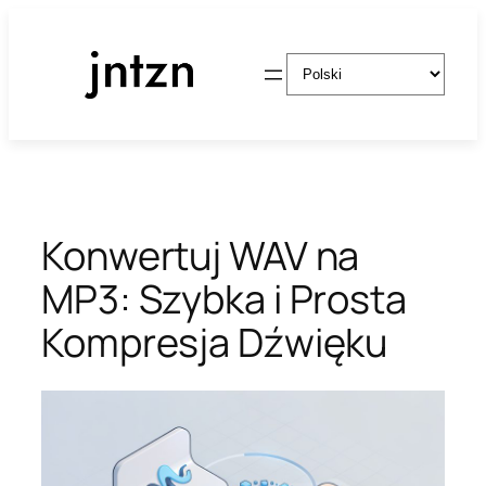
Przejdź
do
Wybierz
treści
język
Konwertuj WAV na
MP3: Szybka i Prosta
Kompresja Dźwięku