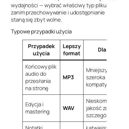
wydajności — wybrać właściwy typ pliku
zanim przechowywanie i udostępnianie
staną się zbyt wolne.
Typowe przypadki użycia
Przypadek
Lepszy
Dlaczego
użycia
format
Końcowy plik
Mniejszy rozmiar i
audio do
MP3
szeroka
przesłania
kompatybilność
na stronę
Nieskompresowa
Edycja i
WAV
jakość zachowuje
mastering
szczegóły
Notatki
Łatwiejsze do