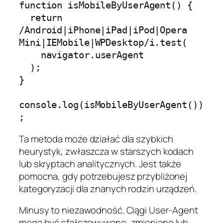
function isMobileByUserAgent() {

  return 
/Android|iPhone|iPad|iPod|Opera 
Mini|IEMobile|WPDesktop/i.test(

    navigator.userAgent

  );

}

console.log(isMobileByUserAgent())
Ta metoda może działać dla szybkich
heurystyk, zwłaszcza w starszych kodach
lub skryptach analitycznych. Jest także
pomocna, gdy potrzebujesz przybliżonej
kategoryzacji dla znanych rodzin urządzeń.
Minusy to niezawodność. Ciągi User-Agent
mogą być sfałszowywane, zmieniane lub