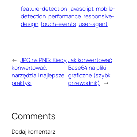
feature-detection
javascript
mobile-
detection
performance
responsive-
design
touch-events
user-agent
←
JPG na PNG: Kiedy
Jak konwertować
konwertować,
Base64 na pliki
narzędzia i najlepsze
graficzne (szybki
praktyki
przewodnik)
→
Comments
Dodaj komentarz