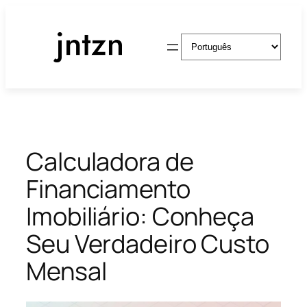
Pular
para
Escolha
o
um
conteúdo
idioma
Calculadora de
Financiamento
Imobiliário: Conheça
Seu Verdadeiro Custo
Mensal