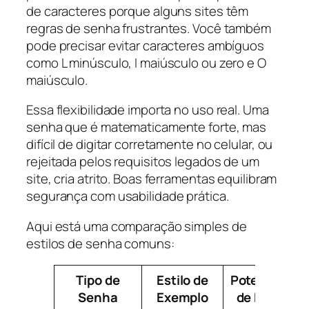
de caracteres porque alguns sites têm
regras de senha frustrantes. Você também
pode precisar evitar caracteres ambíguos
como L minúsculo, I maiúsculo ou zero e O
maiúsculo.
Essa flexibilidade importa no uso real. Uma
senha que é matematicamente forte, mas
difícil de digitar corretamente no celular, ou
rejeitada pelos requisitos legados de um
site, cria atrito. Boas ferramentas equilibram
segurança com usabilidade prática.
Aqui está uma comparação simples de
estilos de senha comuns:
Tipo de
Estilo de
Potencial
F
Senha
Exemplo
de Força