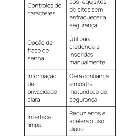
aos requisitos
Controles de
de sites sem
caracteres
enfraquecer a
segurança
Útil para
Opção de
credenciais
frase de
inseridas
senha
manualmente
Informação
Gera confiança
de
e mostra
privacidade
maturidade de
clara
segurança
Reduz erros e
Interface
acelera o uso
limpa
diário