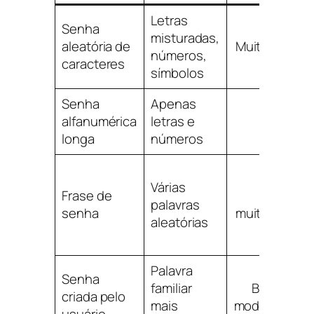
Letras
Senha
misturadas,
aleatória de
Muito alta
números,
caracteres
símbolos
Senha
Apenas
alfanumérica
letras e
Alta
longa
números
Várias
Frase de
Alta a
palavras
senha
muito alta
aleatórias
Palavra
Senha
familiar
Baixa a
i
criada pelo
mais
moderada