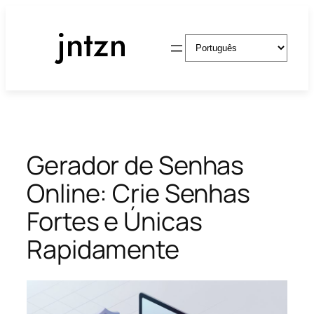
Pular
para
Escolha
o
um
conteúdo
idioma
Gerador de Senhas
Online: Crie Senhas
Fortes e Únicas
Rapidamente