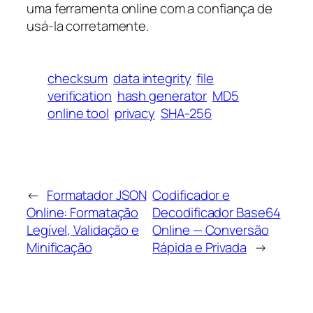
uma ferramenta online com a confiança de
usá-la corretamente.
checksum
data integrity
file
verification
hash generator
MD5
online tool
privacy
SHA-256
←
Formatador JSON
Codificador e
Online: Formatação
Decodificador Base64
Legível, Validação e
Online — Conversão
Minificação
Rápida e Privada
→