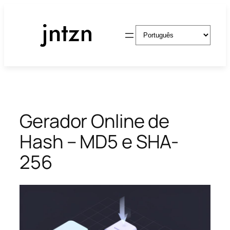
Pular
para
Escolha
o
um
conteúdo
idioma
Gerador Online de
Hash – MD5 e SHA-
256