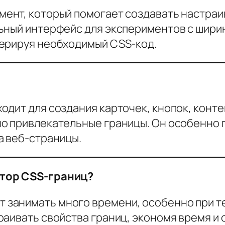
мент, который помогает создавать настраи
ьный интерфейс для экспериментов с ширин
нерируя необходимый CSS-код.
одит для создания карточек, кнопок, конте
о привлекательные границы. Он особенно 
а веб-страницы.
атор CSS-границ?
 занимать много времени, особенно при т
раивать свойства границ, экономя время и 