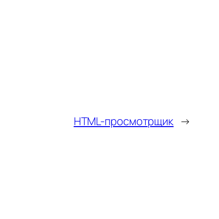
HTML-просмотрщик
→