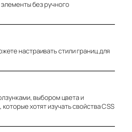
 элементы без ручного
жете настраивать стили границ для
олзунками, выбором цвета и
 которые хотят изучать свойства CSS