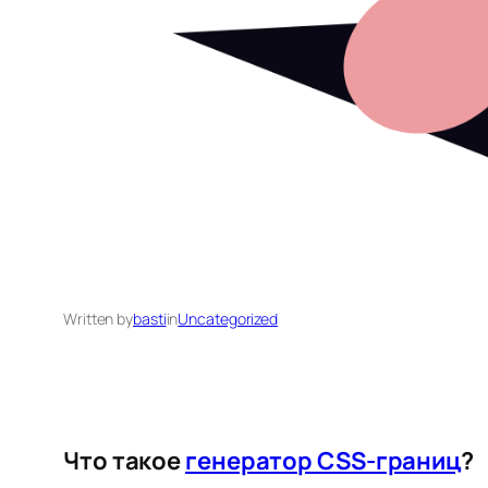
Written by
basti
in
Uncategorized
Что такое
генератор CSS-границ
?