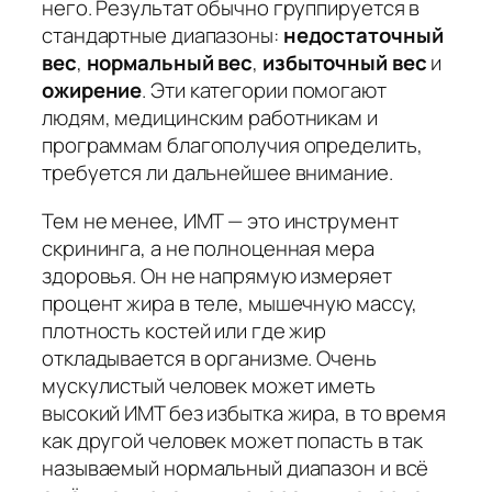
него. Результат обычно группируется в
стандартные диапазоны:
недостаточный
вес
,
нормальный вес
,
избыточный вес
и
ожирение
. Эти категории помогают
людям, медицинским работникам и
программам благополучия определить,
требуется ли дальнейшее внимание.
Тем не менее, ИМТ — это инструмент
скрининга, а не полноценная мера
здоровья. Он не напрямую измеряет
процент жира в теле, мышечную массу,
плотность костей или где жир
откладывается в организме. Очень
мускулистый человек может иметь
высокий ИМТ без избытка жира, в то время
как другой человек может попасть в так
называемый нормальный диапазон и всё