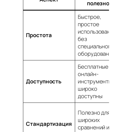
полезно
о
Быстрое,
простое
Мо
использование,
Простота
чр
без
уп
специального
оборудования
Бесплатные
онлайн-
Ка
Доступность
инструменты
об
широко
ва
доступны
Не
Полезно для
ин
широких
Стандартизация
ню
сравнений и
до