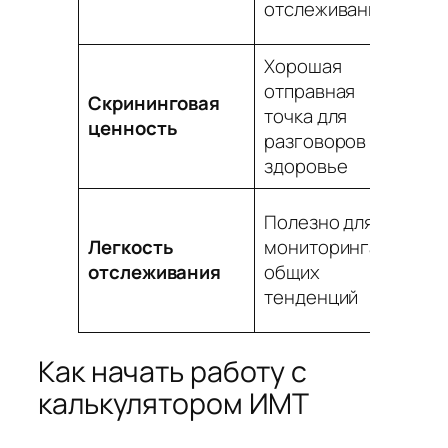
отслеживания
об
Хорошая
Не
отправная
Скрининговая
ди
точка для
ценность
по
разговоров о
пр
здоровье
Мо
Полезно для
за
Легкость
мониторинга
ес
отслеживания
общих
ис
тенденций
ег
Как начать работу с
калькулятором ИМТ