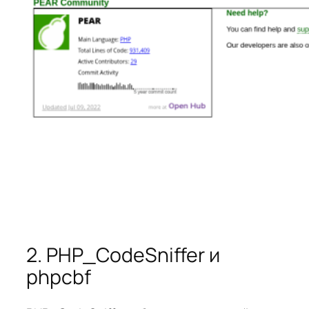
2. PHP_CodeSniffer и
phpcbf