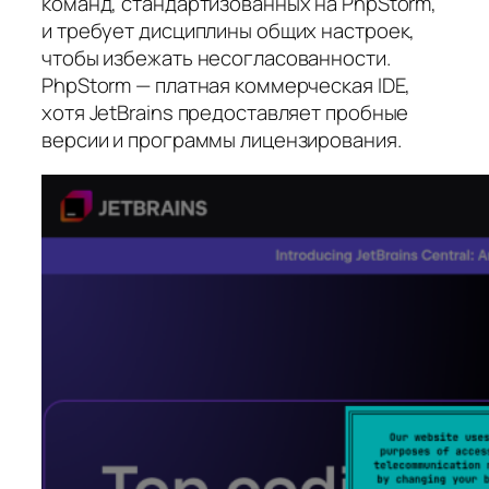
команд, стандартизованных на PhpStorm,
и требует дисциплины общих настроек,
чтобы избежать несогласованности.
PhpStorm — платная коммерческая IDE,
хотя JetBrains предоставляет пробные
версии и программы лицензирования.