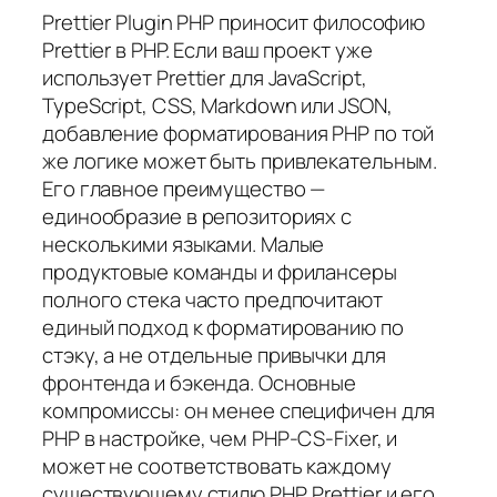
Prettier Plugin PHP приносит философию
Prettier в PHP. Если ваш проект уже
использует Prettier для JavaScript,
TypeScript, CSS, Markdown или JSON,
добавление форматирования PHP по той
же логике может быть привлекательным.
Его главное преимущество —
единообразие в репозиториях с
несколькими языками. Малые
продуктовые команды и фрилансеры
полного стека часто предпочитают
единый подход к форматированию по
стэку, а не отдельные привычки для
фронтенда и бэкенда. Основные
компромиссы: он менее специфичен для
PHP в настройке, чем PHP-CS-Fixer, и
может не соответствовать каждому
существующему стилю PHP. Prettier и его