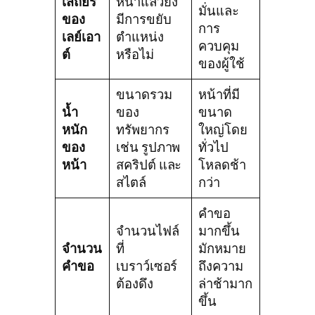
เสถียร
หน้าแล้วยัง
มั่นและ
ของ
มีการขยับ
การ
เลย์เอา
ตำแหน่ง
ควบคุม
ต์
หรือไม่
ของผู้ใช้
ขนาดรวม
หน้าที่มี
น้ำ
ของ
ขนาด
หนัก
ทรัพยากร
ใหญ่โดย
ของ
เช่น รูปภาพ
ทั่วไป
หน้า
สคริปต์ และ
โหลดช้า
สไตล์
กว่า
คำขอ
จำนวนไฟล์
มากขึ้น
จำนวน
ที่
มักหมาย
คำขอ
เบราว์เซอร์
ถึงความ
ต้องดึง
ล่าช้ามาก
ขึ้น