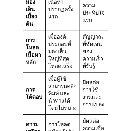
มอง
เนื้อหา
ความ
เห็น
ปรากฏครั้ง
ประทับใจ
เบื้อง
แรก
แรก
ต้น
เมื่อองค์
สัญญาณ
การ
ประกอบที่
ที่ชัดเจน
โหลด
มองเห็น
ของ
เนื้อหา
ใหญ่ที่สุด
ความเร็ว
หลัก
โหลดเสร็จ
ที่รับรู้
เมื่อผู้ใช้
มีผลต่อ
สามารถคลิก
การ
การใช้
พิมพ์ และ
โต้ตอบ
งานและ
นำทางได้
การแปลง
โดยไม่หน่วง
มีผลต่อ
ความ
การโหลด
ความเชื่อ