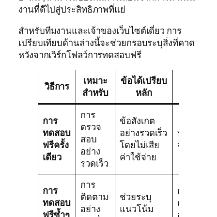
งานที่ดีไปสู่ประสิทธิภาพที่แย่
สำหรับทีมงานและเจ้าของเว็บไซต์เดี่ยว การ
เปรียบเทียบด้านล่างนี้จะช่วยกรอบระบุสิ่งที่คาด
หวังจากเวิร์กโฟลว์การทดสอบฟรี
เหมาะ
ข้อได้เปรียบ
ข้อจำกัด
วิธีการ
สำหรับ
หลัก
หลัก
การ
การ
ข้อสังเกต
ตรวจ
ทดสอบ
อย่างรวดเร็ว
บริบท
สอบ
ฟรีครั้ง
โดยไม่เสีย
จำกัด
อย่าง
เดียว
ค่าใช้จ่าย
รวดเร็ว
การ
การ
ต้องการ
ติดตาม
ช่วยระบุ
ทดสอบ
ความ
อย่าง
แนวโน้ม
ฟรีซ้ำๆ
สม่ำเสมอ