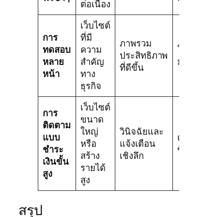
ต่อเนื่อง
เว็บไซต์
การ
ที่มี
ภาพรวม
ทดสอบ
ความ
ใช้เวลา
ประสิทธิภาพ
หลาย
สำคัญ
มากขึ้น
ที่ดีขึ้น
หน้า
ทาง
ธุรกิจ
เว็บไซต์
การ
ขนาด
ติดตาม
ใหญ่
วินิจฉัยและ
แบบ
ต้นทุนสูง
หรือ
แจ้งเตือน
ชำระ
ขึ้น
สร้าง
เชิงลึก
เงินขั้น
รายได้
สูง
สูง
สรุป