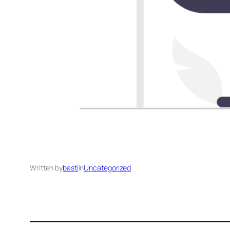
Written by
basti
in
Uncategorized