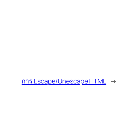
การ Escape/Unescape HTML
→