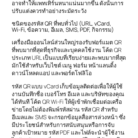
อาจทำให้แพทเทิร์นหนาแน่นมากขึ้น ดังนั้นการ
ปรับแต่งควรทำอย่างระมัดระวัง
ชนิดของรหัส QR ที่พบทั่วไป (URL, vCard,
Wi‑Fi, ข้อความ, อีเมล, SMS, PDF, กิจกรรม)
เครื่องมือออนไลน์ส่วนใหญ่รองรับฟอร์แมต QR
ที่พบมากที่สุดที่ธุรกิจและบุคคลใช้งาน โค้ด QR
ประเภท URL เป็นแบบที่เรียบง่ายและพบมากที่สุด
มักใช้สำหรับเว็บไซต์ เมนู ฟอร์ม หน้าแลนดิ้ง
ดาวน์โหลดแอป และพอร์ตโฟลิโอ
รหัส QR แบบ vCard เก็บข้อมูลติดต่อเพื่อให้ผู้ใช้
งานบันทึกชื่อ เบอร์โทร อีเมล และบริษัทของคุณ
ได้ทันที โค้ด QR Wi‑Fi ให้ผู้เข้าพักเชื่อมต่อเครือ
ข่ายโดยไม่ต้องพิมพ์รหัสผ่าน รหัส QR สำหรับ
อีเมลและ SMS จะกรอกข้อมูลสื่อสารล่วงหน้า ซึ่ง
มีประโยชน์สำหรับการสนับสนุนหรือการจับ
ลูกค้าเป้าหมาย รหัส PDF และไฟล์จะนำผู้ใช้งาน