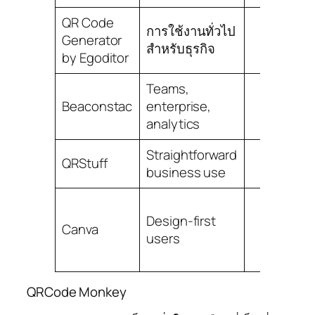
QR Code
การใช้งานทั่วไป
Generator
Yes
สำหรับธุรกิจ
by Egoditor
Teams,
Beaconstac
enterprise,
Yes
analytics
Straightforward
QRStuff
Yes
business use
Design-first
d
Canva
Yes
users
QRCode Monkey