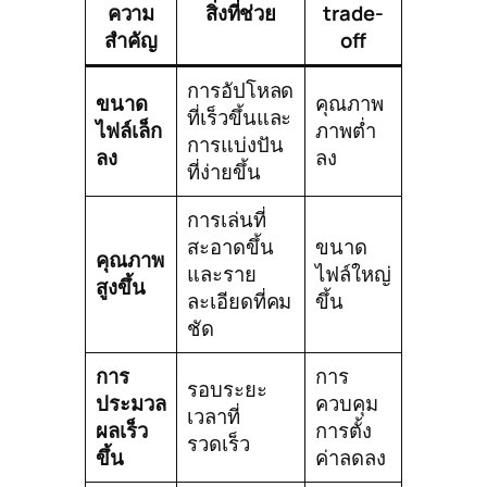
ความ
สิ่งที่ช่วย
trade-
สำคัญ
off
การอัปโหลด
ขนาด
คุณภาพ
ที่เร็วขึ้นและ
ไฟล์เล็ก
ภาพต่ำ
การแบ่งปัน
ลง
ลง
ที่ง่ายขึ้น
การเล่นที่
สะอาดขึ้น
ขนาด
คุณภาพ
และราย
ไฟล์ใหญ่
สูงขึ้น
ละเอียดที่คม
ขึ้น
ชัด
การ
การ
รอบระยะ
ประมวล
ควบคุม
เวลาที่
ผลเร็ว
การตั้ง
รวดเร็ว
ขึ้น
ค่าลดลง