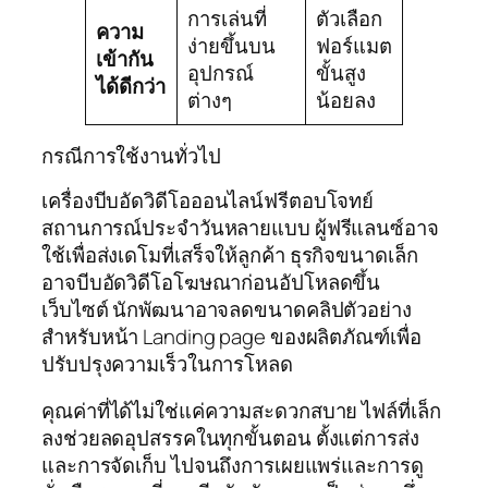
การเล่นที่
ตัวเลือก
ความ
ง่ายขึ้นบน
ฟอร์แมต
เข้ากัน
อุปกรณ์
ขั้นสูง
ได้ดีกว่า
ต่างๆ
น้อยลง
กรณีการใช้งานทั่วไป
เครื่องบีบอัดวิดีโอออนไลน์ฟรีตอบโจทย์
สถานการณ์ประจำวันหลายแบบ ผู้ฟรีแลนซ์อาจ
ใช้เพื่อส่งเดโมที่เสร็จให้ลูกค้า ธุรกิจขนาดเล็ก
อาจบีบอัดวิดีโอโฆษณาก่อนอัปโหลดขึ้น
เว็บไซต์ นักพัฒนาอาจลดขนาดคลิปตัวอย่าง
สำหรับหน้า Landing page ของผลิตภัณฑ์เพื่อ
ปรับปรุงความเร็วในการโหลด
คุณค่าที่ได้ไม่ใช่แค่ความสะดวกสบาย ไฟล์ที่เล็ก
ลงช่วยลดอุปสรรคในทุกขั้นตอน ตั้งแต่การส่ง
และการจัดเก็บ ไปจนถึงการเผยแพร่และการดู