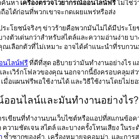
ากค้นหา
เครื่องตรวจไวยากรณ์ออนไลน์ฟรี
ไม่ใช่ว
ชื่อถือได้ก่อนที่พวกเขาจะกดเผยแพร่หรือส่ง
ีประโยชน์จริงๆ ข่าวร้ายคือพวกมันไม่ได้มีประโย
งตัวเด่นกว่าสำหรับสไตล์และความอ่านง่าย บางตัวช
ณเลือกตัวที่ไม่เหมาะ อาจได้คำแนะนำที่รบกวน
อนไลน์ฟรี
ที่ดีที่สุด อธิบายว่ามันทำงานอย่างไร
และเวิร์กโฟลวของคุณ นอกจากนี้ยังครอบคลุมส่ว
ื่อไร เมื่อแผนฟรีพอใช้งานได้ และวิธีใช้งานโดยไม
ณ์ออนไลน์และมันทำงานอย่างไร?
การเขียนที่ทำงานบนเว็บไซต์หรือแอปที่สแกนข้อ
ความชัดเจน สไตล์ และบางครั้งโทนเสียง ในระด
า
ซ้ำซากของคำ, เครื่องหมายจคอมม่า, และการสะกดผิ