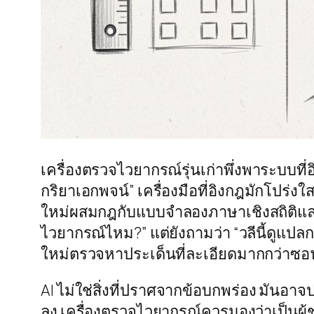
เครื่องตรวจไวยากรณ์รุ่นเก่าพึ่งพาระบบที
กริยาเอกพจน์” เครื่องมือที่อิงกฎมักโปร่
ใหม่ผสมกฎกับแบบจำลองภาษาเชิงสถิติและข
ไวยากรณ์ไหม?” แต่ยังถามว่า “วลีนี้ดูแปลกเ
ใหม่ตรวจหาประเด็นที่ละเอียดมากกว่าซอฟ
AI ไม่ใช่สิ่งที่ปราศจากข้อบกพร่อง มันอาจ
ลง เครื่องตรวจไวยากรณ์ควรมองว่าเป็นผู้ช