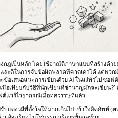
่อิงกฎเป็นหลัก โดยใช้อาณัติภาษาแบบที่สร้างด้
งใสและดีในการจับข้อผิดพลาดที่คาดเดาได้ แต่พวกม
้อเสนอแนะการเขียนด้วย AI ในแง่ทั่วไป ซอฟต์แว
มื่อเทียบกับวิธีที่นักเขียนที่ชำนาญมักจะเขียน?” ก
ต์แวร์ไวยากรณ์เมื่อทศวรรษที่แล้ว
ปรับแต่งวลีที่ตั้งใจให้มากเกินไป เข้าใจผิดศัพท
่วยอัจฉริยะ ไม่ใช่บรรณาธิการขั้นสุดท้าย