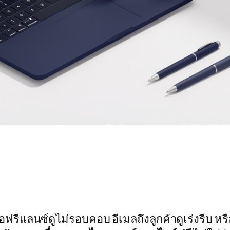
อฟรีแลนซ์ดูไม่รอบคอบ อีเมลถึงลูกค้าดูเร่งรีบ ห