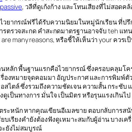
 passive
, วลีที่ดูเก้งก้าง และโทนเสียงที่ไม่สอดคล
งมือไวยากรณ์ฟรีได้รับความนิยมในหมู่นักเรียน ที
าการตรวจสะกด คำสะกดมาตรฐานอาจจับ
teh
แท
 are many reasons
, หรือชี้ให้เห็นว่า
your
ควรเป็
นฐานหลัก พื้นฐานแรกคือไวยากรณ์ ซึ่งครอบคลุม
ครื่องหมายจุดคอมมา อัญประกาศ และการพิมพ์ตัว
ือสไตล์ ซึ่งรวมถึงความชัดเจน ความสั้น กระชับ แ
ูเป็นทางการ มั่นใจ เป็นมิตร หรือรุนแรงเกินไป
ตระหนัก หากคุณเขียนอีเมลขาย ตอบกลับการสนั
ยบเรียงคำยังต้องฟังดูเหมาะสมกับผู้อ่าน บางเครื
จะยังไม่สมบูรณ์