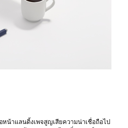
รือหน้าแลนดิ้งเพจสูญเสียความน่าเชื่อถือไป