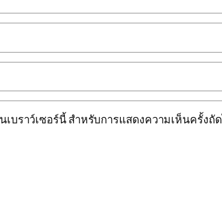
นบนเบราว์เซอร์นี้ สำหรับการแสดงความเห็นครั้งถั