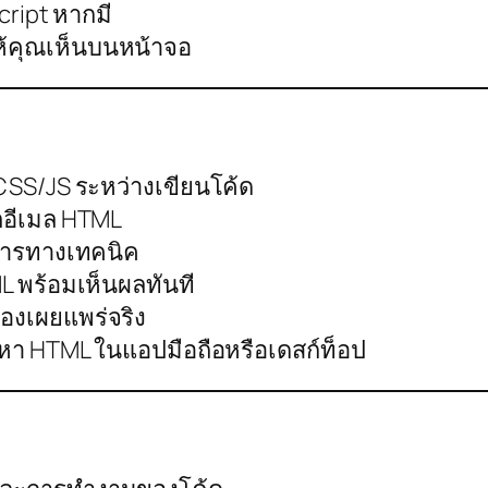
cript หากมี
ห้คุณเห็นบนหน้าจอ
CSS/JS ระหว่างเขียนโค้ด
ตอีเมล HTML
ารทางเทคนิค
ML พร้อมเห็นผลทันที
องเผยแพร่จริง
หา HTML ในแอปมือถือหรือเดสก์ท็อป