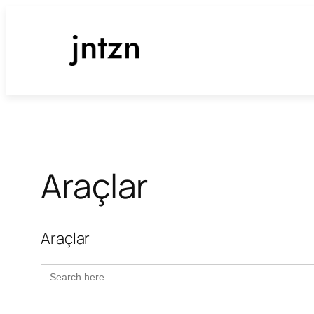
İçeriğe
geç
Araçlar
Araçlar
Search
for: