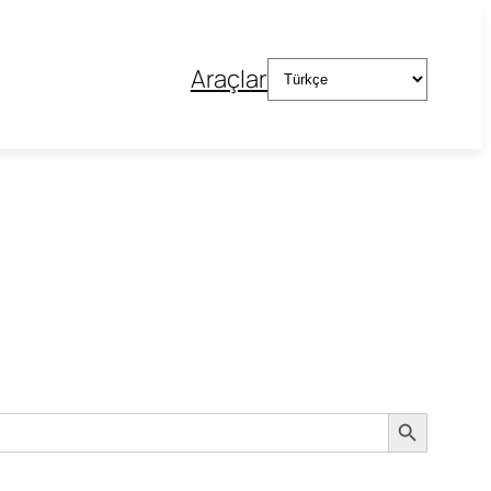
Dil
Araçlar
Seç
Search Button