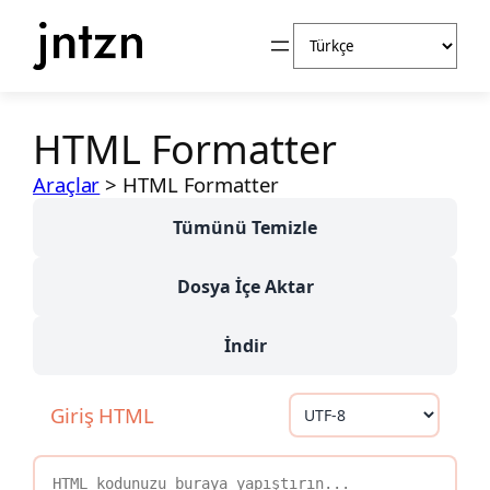
Dil
İçeriğe
Seç
geç
HTML Formatter
Araçlar
>
HTML Formatter
Tümünü Temizle
Dosya İçe Aktar
İndir
Giriş HTML