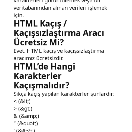
karakterleri görüntülemek veya bir
veritabanından alınan verileri işlemek
için.
HTML Kaçış /
Kaçışsızlaştırma Aracı
Ücretsiz Mi?
Evet, HTML kaçış ve kaçışsızlaştırma
aracımız ücretsizdir.
HTML’de Hangi
Karakterler
Kaçışmalıdır?
Sıkça kaçış yapılan karakterler şunlardır:
<
(
&lt;
)
>
(
&gt;
)
&
(
&amp;
)
"
(
&quot;
)
'
(
&#39;
)