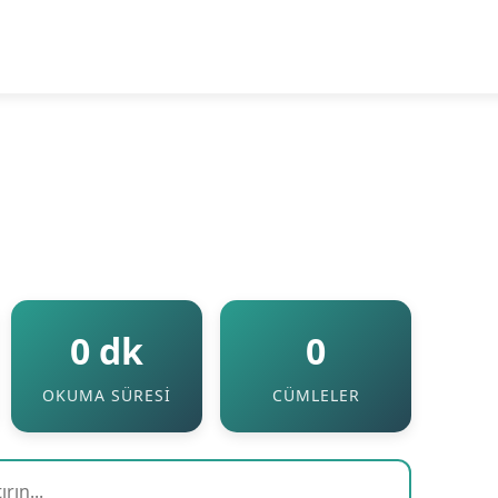
0 dk
0
OKUMA SÜRESI
CÜMLELER