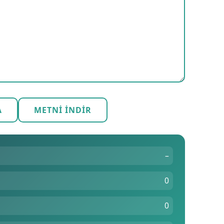
A
METNI İNDIR
–
0
0