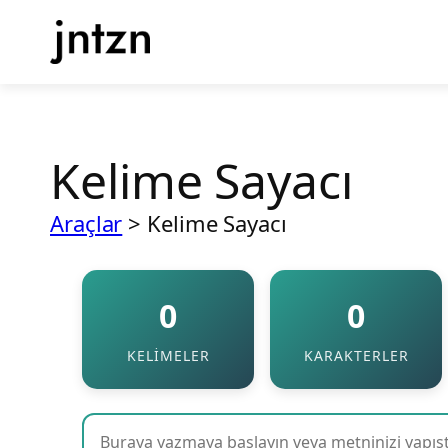
İçeriğe
geç
Kelime Sayacı
Araçlar
>
Kelime Sayacı
0
0
KELIMELER
KARAKTERLER