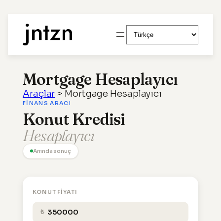
İçeriğe
Dil
geç
Seç
Mortgage Hesaplayıcı
Araçlar
>
Mortgage Hesaplayıcı
FINANS ARACI
Konut Kredisi
Hesaplayıcı
Anında sonuç
KONUT FIYATI
₺