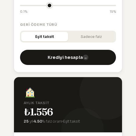
0.1%
15%
GERI ÖDEME TÜRÜ
Eşit taksit
Sadece faiz
Krediyi hesapla
→
AYLIK TAKSIT
₺1.556
25
yıl
4.50
% faiz oranı
Eşit taksit