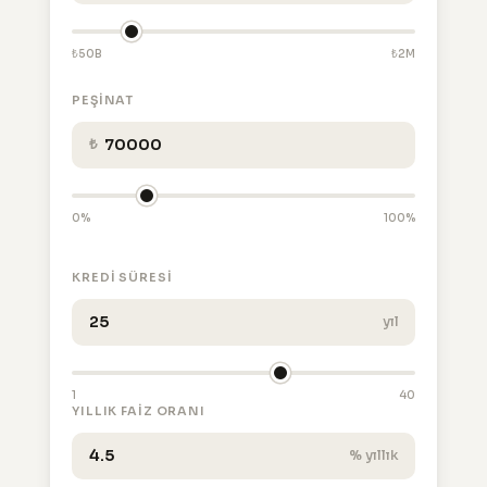
₺50B
₺2M
PEŞINAT
₺
0%
100%
KREDI SÜRESI
yıl
1
40
YILLIK FAIZ ORANI
% yıllık