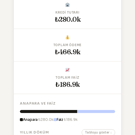
KREDI TUTARI
₺280.0k
TOPLAM ÖDEME
₺466.9k
TOPLAM FAIZ
₺186.9k
ANAPARA VE FAIZ
Anapara
₺280.0k
Faiz
₺186.9k
YILLIK DÖKÜM
Tabloyu göster ↓