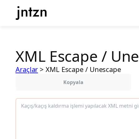
İçeriğe
geç
XML Escape / Un
Araçlar
>
XML Escape / Unescape
Kopyala