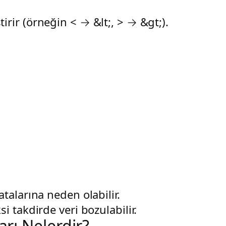
ştirir (örneğin
<
→
&lt;
,
>
→
&gt;
).
talarına neden olabilir.
 takdirde veri bozulabilir.
rı Nelerdir?