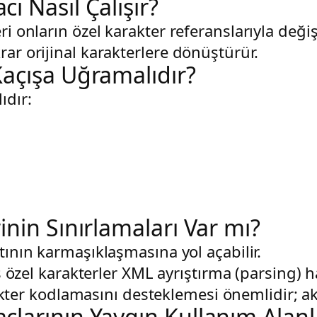
ı Nasıl Çalışır?
ri onların özel karakter referanslarıyla deği
rar orijinal karakterlere dönüştürür.
Kaçışa Uğramalıdır?
ıdır:
nin Sınırlamaları Var mı?
ktının karmaşıklaşmasına yol açabilir.
özel karakterler XML ayrıştırma (parsing) ha
ter kodlamasını desteklemesi önemlidir; aksi
larının Yaygın Kullanım Alanla