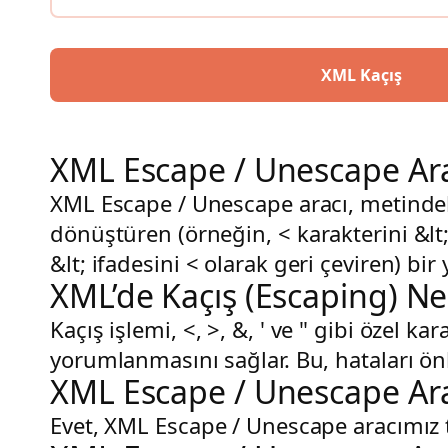
XML Kaçış
XML Escape / Unescape Ara
XML Escape / Unescape aracı, metindeki
dönüştüren (örneğin,
<
karakterini
&lt
&lt;
ifadesini
<
olarak geri çeviren) bir 
XML’de Kaçış (Escaping) N
Kaçış işlemi,
<
,
>
,
&
,
'
ve
"
gibi özel kar
yorumlanmasını sağlar. Bu, hataları ö
XML Escape / Unescape Ara
Evet, XML Escape / Unescape aracımız 