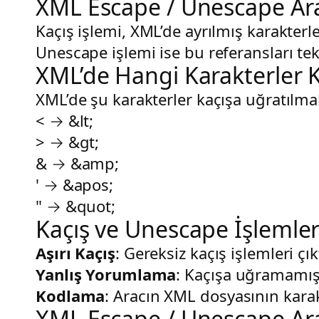
XML Escape / Unescape Arac
Kaçış işlemi, XML’de ayrılmış karakterle
Unescape işlemi ise bu referansları tek
XML’de Hangi Karakterler 
XML’de şu karakterler kaçışa uğratılmal
<
→
&lt;
>
→
&gt;
&
→
&amp;
'
→
&apos;
"
→
&quot;
Kaçış ve Unescape İşlemleri
Aşırı Kaçış
: Gereksiz kaçış işlemleri çı
Yanlış Yorumlama
: Kaçışa uğramamış 
Kodlama
: Aracın XML dosyasının karak
XML Escape / Unescape Araç