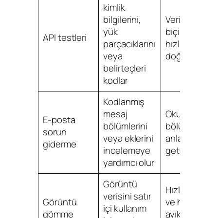
kimlik
bilgilerini,
Verinin doğr
yük
biçimlendiğin
API testleri
parçacıklarını
hızlıca
veya
doğrular
belirteçleri
kodlar
Kodlanmış
mesaj
Okunması g
E-posta
bölümlerini
bölümleri
sorun
veya eklerini
anlaşılır hale
giderme
incelemeye
getirir
yardımcı olur
Görüntü
Hızlı deneyle
verisini satır
Görüntü
ve hata
içi kullanım
gömme
ayıklama için