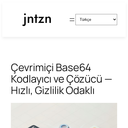
İçeriğe
geç
Dil
Seç
Çevrimiçi Base64
Kodlayıcı ve Çözücü —
Hızlı, Gizlilik Odaklı