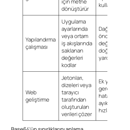
için metne
kullanışlıdır
dönüştürür
Uygulama
ayarlarında
Dağıtım
veya ortam
öncesinde
Yapılandırma
iş akışlarında
değerleri
çalışması
saklanan
doğrulamaya
değerleri
yardım eder
kodlar
Jetonları,
Ek yazılım
dizeleri veya
gerektirmed
Web
tarayıcı
hata
geliştirme
tarafından
ayıklamayı
oluşturulan
hızlandırır
verileri çözer
Base64’ün sınırlıklarını anlama