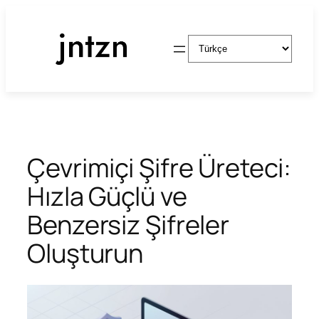
İçeriğe
geç
Dil
Seç
Çevrimiçi Şifre Üreteci:
Hızla Güçlü ve
Benzersiz Şifreler
Oluşturun