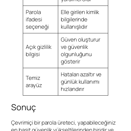
Parola
Elle girilen kimlik
ifadesi
bilgilerinde
seçeneği
kullanışlıdır
Güven oluşturur
Açık gizlilik
ve güvenlik
bilgisi
olgunluğunu
gösterir
Hataları azaltır ve
Temiz
günlük kullanımı
arayüz
hızlandırır
Sonuç
Çevrimiçi bir parola üreteci, yapabileceğiniz
en basit güvenlik yükseltilerinden biridir ve