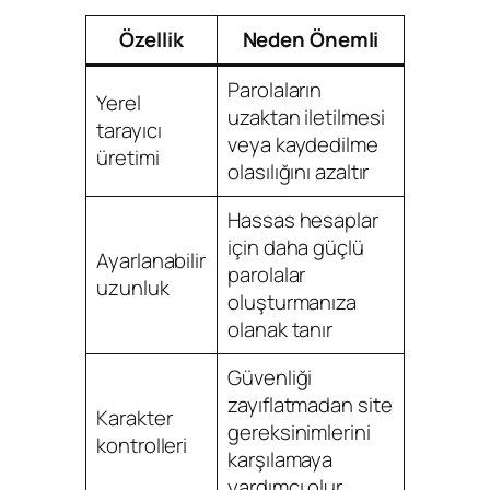
Özellik
Neden Önemli
Parolaların
Yerel
uzaktan iletilmesi
tarayıcı
veya kaydedilme
üretimi
olasılığını azaltır
Hassas hesaplar
için daha güçlü
Ayarlanabilir
parolalar
uzunluk
oluşturmanıza
olanak tanır
Güvenliği
zayıflatmadan site
Karakter
gereksinimlerini
kontrolleri
karşılamaya
yardımcı olur