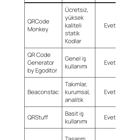
Ücretsiz,
yüksek
QRCode
hizme
kaliteli
Evet
Monkey
aracılığ
statik
sı
Kodlar
QR Code
Genel iş
Generator
Evet
kullanımı
by Egoditor
Takımlar,
Beaconstac
kurumsal,
Evet
analitik
Basit iş
QRStuff
Evet
kullanımı
İş akı
Tasarım