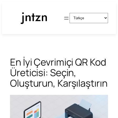
İçeriğe
geç
Dil
Seç
En İyi Çevrimiçi QR Kod
Üreticisi: Seçin,
Oluşturun, Karşılaştırın