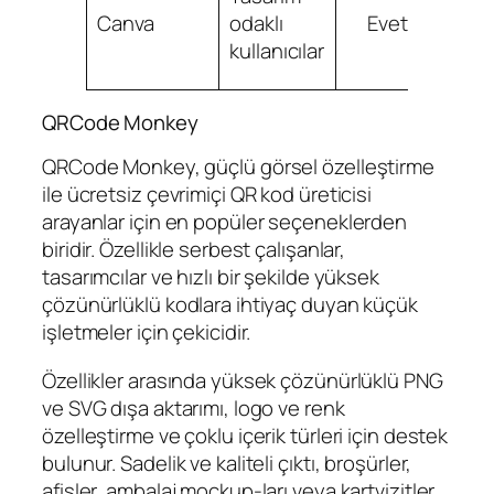
b
Canva
odaklı
Evet
ol
kullanıcılar
sı
QRCode Monkey
QRCode Monkey, güçlü görsel özelleştirme
ile ücretsiz çevrimiçi QR kod üreticisi
arayanlar için en popüler seçeneklerden
biridir. Özellikle serbest çalışanlar,
tasarımcılar ve hızlı bir şekilde yüksek
çözünürlüklü kodlara ihtiyaç duyan küçük
işletmeler için çekicidir.
Özellikler arasında yüksek çözünürlüklü PNG
ve SVG dışa aktarımı, logo ve renk
özelleştirme ve çoklu içerik türleri için destek
bulunur. Sadelik ve kaliteli çıktı, broşürler,
afişler, ambalaj mockup‑ları veya kartvizitler