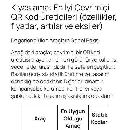
Kıyaslama: En İyi Çevrimiçi
QR Kod Üreticileri (özellikler,
fiyatlar, artılar ve eksiler)
Değerlendirilen Araçlara Genel Bakış
Aşağıdaki araçlar, çevrimiçi bir QR kod
üreticisi arayanlar için en görünür ve kullanışlı
seçenekler arasındadır. Felsefeleri çeşitlidir.
Bazıları ücretsiz statik üretime ve tasarım
esnekliğine odaklanır. Diğerleri dinamik
kampanyalar, kurumsal kontroller veya
şablon odaklı tasarım iş akışlarına odaklanır.
En Uygun
Statik
Dina
Araç
Olduğu
Kodlar
Ko
Amaç