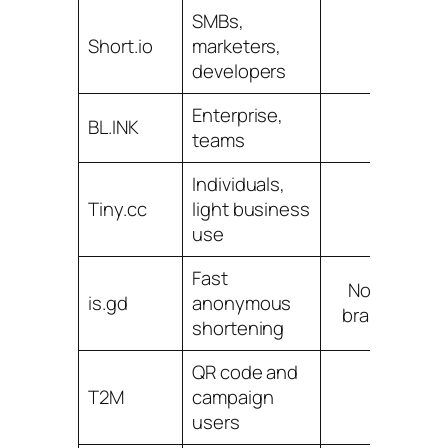
SMBs,
Short.io
marketers,
Y
developers
Enterprise,
BL.INK
Y
teams
Individuals,
Tiny.cc
light business
Y
use
Fast
No meaning
is.gd
anonymous
branding fo
shortening
QR code and
T2M
campaign
Y
users