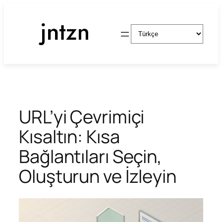
İçeriğe
geç
Dil
Seç
URL’yi Çevrimiçi
Kısaltın: Kısa
Bağlantıları Seçin,
Oluşturun ve İzleyin