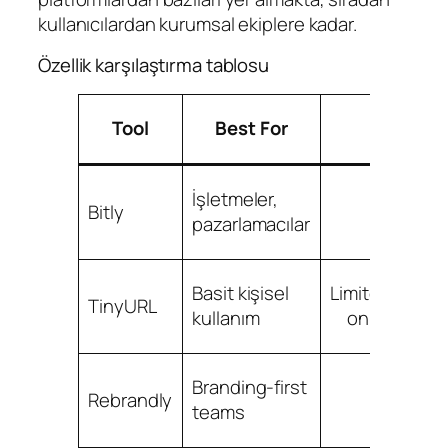
kullanıcılardan kurumsal ekiplere kadar.
Özellik karşılaştırma tablosu
Cust
Tool
Best For
Doma
İşletmeler,
Bitly
Y
pazarlamacılar
Basit kişisel
Limited/availa
TinyURL
kullanım
on higher ti
Branding-first
Rebrandly
Y
teams