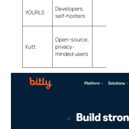
Developers,
YOURLS
Y
self-hosters
Open-source,
Kutt
privacy-
Y
minded users