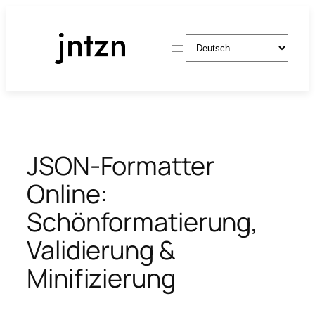
Zum
Inhalt
Sprache
springen
auswählen
JSON-Formatter
Online:
Schönformatierung,
Validierung &
Minifizierung