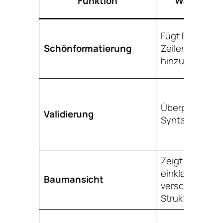
Funktion
Was es tut
Fügt Einzüge 
Schönformatierung
Zeilenumbrüc
hinzu
Überprüft die
Validierung
Syntaxkorrekth
Zeigt
einklappbare
Baumansicht
verschachtelt
Strukturen