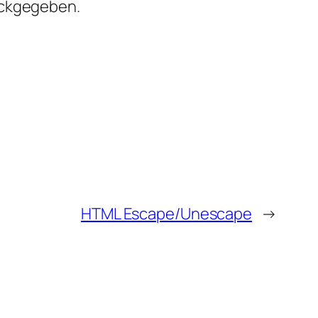
ückgegeben.
HTML Escape/Unescape
→