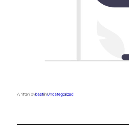
Written by
basti
in
Uncategorized