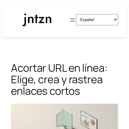
Saltar
al
Elegir
contenido
un
idioma
Acortar URL en línea:
Elige, crea y rastrea
enlaces cortos