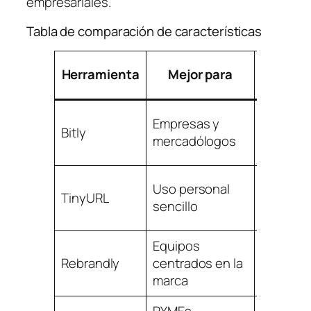
empresariales.
Tabla de comparación de características
Herramienta
Mejor para
per
Empresas y
Bitly
mercadólogos
Limitado
Uso personal
TinyURL
sencillo
Equipos
Rebrandly
centrados en la
marca