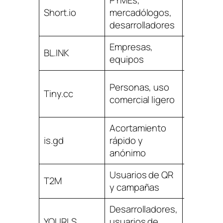
PYMEs,
Short.io
mercadólogos,
desarrolladores
Empresas,
BL.INK
equipos
Personas, uso
Tiny.cc
comercial ligero
Acortamiento
Sin
is.gd
rápido y
anónimo
s
Usuarios de QR
T2M
y campañas
Desarrolladores,
YOURLS
usuarios de