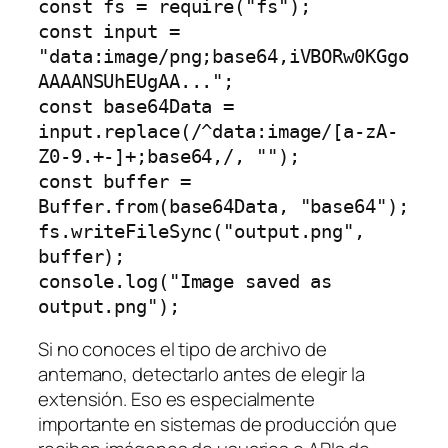
const fs = require("fs");

const input = 
"data:image/png;base64,iVBORw0KGgo
AAAANSUhEUgAA...";

const base64Data = 
input.replace(/^data:image/[a-zA-
Z0-9.+-]+;base64,/, "");

const buffer = 
Buffer.from(base64Data, "base64");

fs.writeFileSync("output.png", 
buffer);

console.log("Image saved as 
Si no conoces el tipo de archivo de
antemano, detectarlo antes de elegir la
extensión. Eso es especialmente
importante en sistemas de producción que