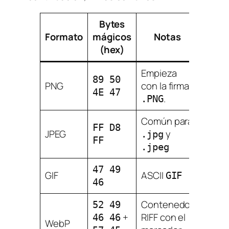
Bytes
Formato
mágicos
Notas
(hex)
Empieza
89 50
PNG
con la firma
4E 47
.
.PNG
Común para
FF D8
JPEG
y
.jpg
FF
.jpeg
47 49
GIF
ASCII
GIF
46
Contenedor
52 49
+
RIFF con el
46 46
WebP