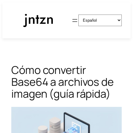
Saltar
al
Elegir
contenido
un
idioma
Cómo convertir
Base64 a archivos de
imagen (guía rápida)