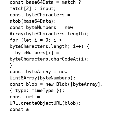
const base64Data = match ? 
match[2] : input;

const byteCharacters = 
atob(base64Data);

const byteNumbers = new 
Array(byteCharacters.length);

for (let i = 0; i < 
byteCharacters.length; i++) {

  byteNumbers[i] = 
byteCharacters.charCodeAt(i);

}

const byteArray = new 
Uint8Array(byteNumbers);

const blob = new Blob([byteArray], 
{ type: mimeType });

const url = 
URL.createObjectURL(blob);

const a = 