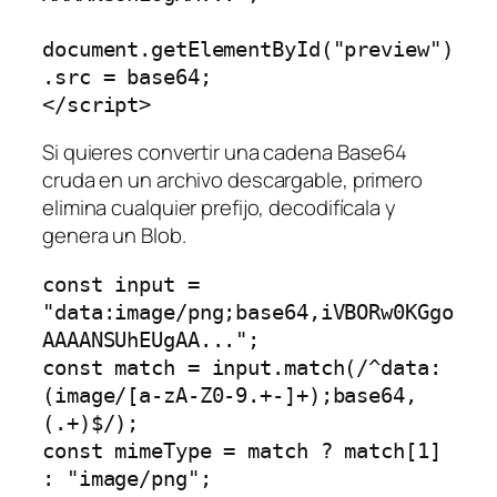
document.getElementById("preview")
.src = base64;

Si quieres convertir una cadena Base64
cruda en un archivo descargable, primero
elimina cualquier prefijo, decodifícala y
genera un Blob.
const input = 
"data:image/png;base64,iVBORw0KGgo
AAAANSUhEUgAA...";

const match = input.match(/^data:
(image/[a-zA-Z0-9.+-]+);base64,
(.+)$/);

const mimeType = match ? match[1] 
: "image/png";
