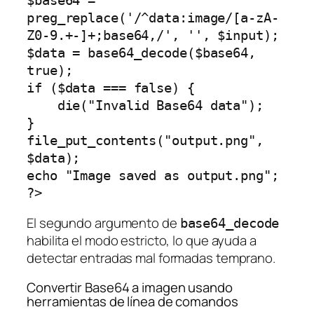
$base64 = 
preg_replace('/^data:image/[a-zA-
Z0-9.+-]+;base64,/', '', $input);

$data = base64_decode($base64, 
true);

if ($data === false) {

    die("Invalid Base64 data");

}

file_put_contents("output.png", 
$data);

echo "Image saved as output.png";

El segundo argumento de
base64_decode
habilita el modo estricto, lo que ayuda a
detectar entradas mal formadas temprano.
Convertir Base64 a imagen usando
herramientas de línea de comandos