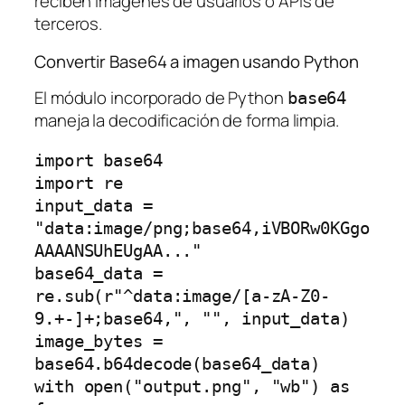
reciben imágenes de usuarios o APIs de
terceros.
Convertir Base64 a imagen usando Python
El módulo incorporado de Python
base64
maneja la decodificación de forma limpia.
import base64

import re

input_data = 
"data:image/png;base64,iVBORw0KGgo
AAAANSUhEUgAA..."

base64_data = 
re.sub(r"^data:image/[a-zA-Z0-
9.+-]+;base64,", "", input_data)

image_bytes = 
base64.b64decode(base64_data)

with open("output.png", "wb") as 