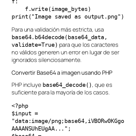
f:

    f.write(image_bytes)

Para una validación más estricta, usa
base64.b64decode(base64_data,
para que los caracteres
validate=True)
no válidos generen un error en lugar de ser
ignorados silenciosamente.
Convertir Base64 a imagen usando PHP
PHP incluye
, que es
base64_decode()
suficiente para la mayoría de los casos.
<?php

$input = 
"data:image/png;base64,iVBORw0KGgo
AAAANSUhEUgAA...";
