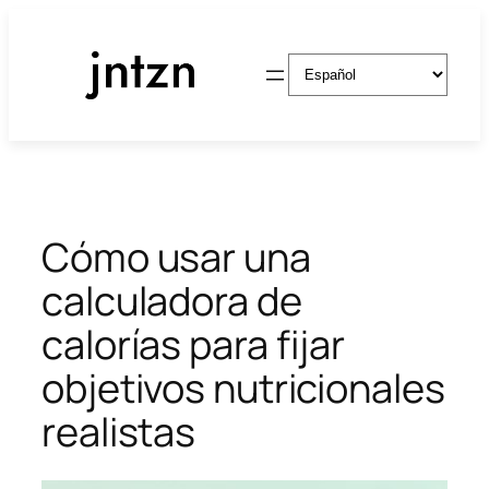
Saltar
al
Elegir
contenido
un
idioma
Cómo usar una
calculadora de
calorías para fijar
objetivos nutricionales
realistas