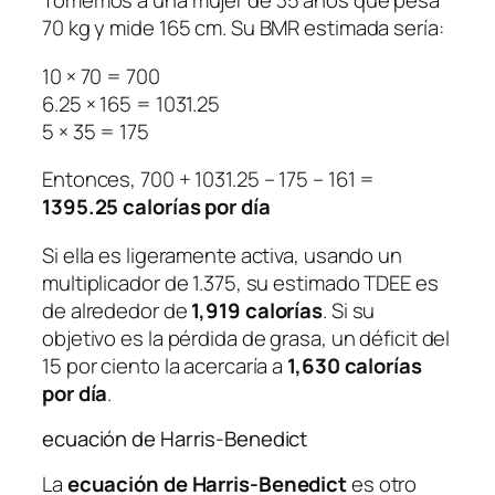
Tomemos a una mujer de 35 años que pesa
70 kg y mide 165 cm. Su BMR estimada sería:
10 × 70 = 700
6.25 × 165 = 1031.25
5 × 35 = 175
Entonces, 700 + 1031.25 – 175 – 161 =
1395.25 calorías por día
Si ella es ligeramente activa, usando un
multiplicador de 1.375, su estimado TDEE es
de alrededor de
1,919 calorías
. Si su
objetivo es la pérdida de grasa, un déficit del
15 por ciento la acercaría a
1,630 calorías
por día
.
ecuación de Harris-Benedict
La
ecuación de Harris-Benedict
es otro