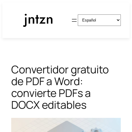
Saltar
al
Elegir
contenido
un
idioma
Convertidor gratuito
de PDF a Word:
convierte PDFs a
DOCX editables