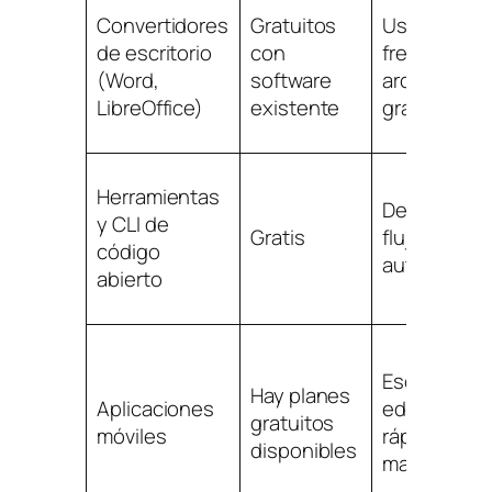
Convertidores
Gratuitos
Usuarios
de escritorio
con
frecuentes,
(Word,
software
archivos
LibreOffice)
existente
grandes
Herramientas
Desarrollad
y CLI de
Gratis
flujos de tr
código
automatiza
abierto
Escaneo y
Hay planes
Aplicaciones
ediciones
gratuitos
móviles
rápidas sobr
disponibles
marcha