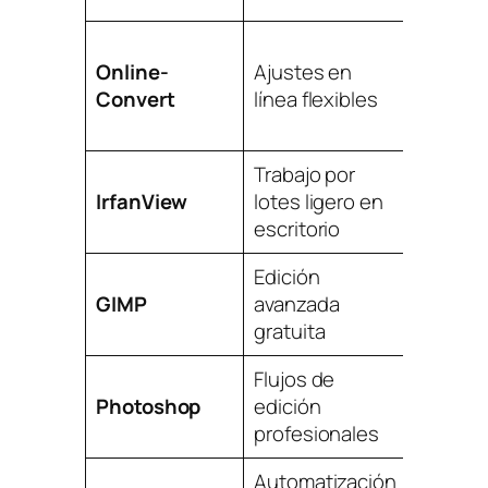
Online-
Ajustes en
Moder
Convert
línea flexibles
Trabajo por
IrfanView
lotes ligero en
Fá
escritorio
Edición
GIMP
avanzada
Moder
gratuita
Flujos de
Photoshop
edición
Moder
profesionales
Automatización