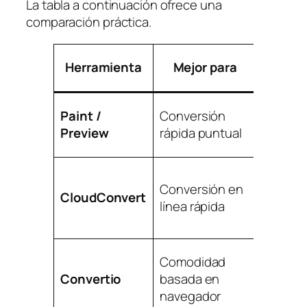
La tabla a continuación ofrece una
comparación práctica.
Facili
Herramienta
Mejor para
de 
Paint /
Conversión
Muy fá
Preview
rápida puntual
Conversión en
CloudConvert
Fá
línea rápida
Comodidad
Convertio
basada en
Fá
navegador