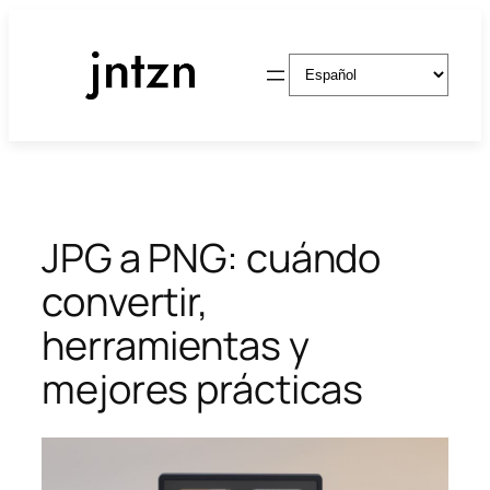
Saltar
al
Elegir
contenido
un
idioma
JPG a PNG: cuándo
convertir,
herramientas y
mejores prácticas