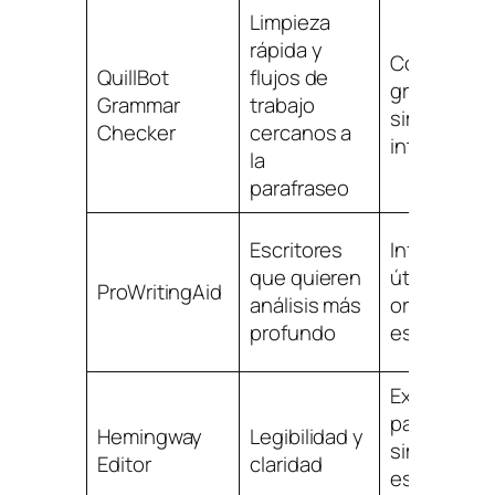
Limpieza
rápida y
Corrección
QuillBot
flujos de
gramatical
Grammar
trabajo
simple,
Checker
cercanos a
interfaz fáci
la
parafraseo
Escritores
Informes
que quieren
útiles y
ProWritingAid
análisis más
orientació
profundo
estilo
Excelente
para
Hemingway
Legibilidad y
simplificar
Editor
claridad
escritura