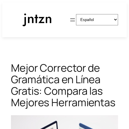
Saltar
al
Elegir
contenido
un
idioma
Mejor Corrector de
Gramática en Línea
Gratis: Compara las
Mejores Herramientas