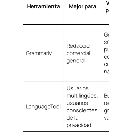
Ventajas 
Herramienta
Mejor para
plan gratu
Gramática
sólida,
Redacción
puntuación
Grammarly
comercial
compatibil
general
con
navegador
Usuarios
multilingües,
Buena
usuarios
revisión
LanguageTool
conscientes
gramatical 
de la
varios idio
privacidad