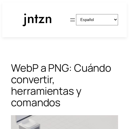
Saltar
al
Elegir
contenido
un
idioma
WebP a PNG: Cuándo
convertir,
herramientas y
comandos