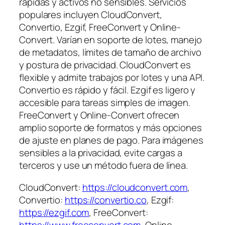
rápidas y activos no sensibles. Servicios
populares incluyen CloudConvert,
Convertio, Ezgif, FreeConvert y Online-
Convert. Varían en soporte de lotes, manejo
de metadatos, límites de tamaño de archivo
y postura de privacidad. CloudConvert es
flexible y admite trabajos por lotes y una API.
Convertio es rápido y fácil. Ezgif es ligero y
accesible para tareas simples de imagen.
FreeConvert y Online-Convert ofrecen
amplio soporte de formatos y más opciones
de ajuste en planes de pago. Para imágenes
sensibles a la privacidad, evite cargas a
terceros y use un método fuera de línea.
CloudConvert:
https://cloudconvert.com
,
Convertio:
https://convertio.co
, Ezgif:
https://ezgif.com
, FreeConvert:
https://www.freeconvert.com
, Online-