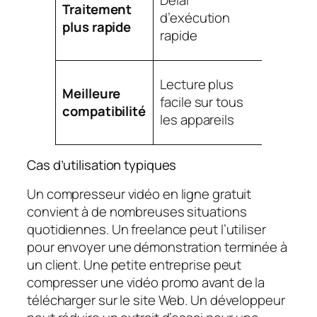
Traitement
contrôl
d’exécution
plus rapide
les
rapide
paramè
Moins
Lecture plus
Meilleure
d’optio
facile sur tous
compatibilité
de form
les appareils
avancé
Cas d’utilisation typiques
Un compresseur vidéo en ligne gratuit
convient à de nombreuses situations
quotidiennes. Un freelance peut l’utiliser
pour envoyer une démonstration terminée à
un client. Une petite entreprise peut
compresser une vidéo promo avant de la
télécharger sur le site Web. Un développeur