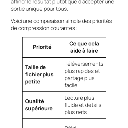
affiner le résultat plutôt que d’accepter une
sortie unique pour tous.
Voici une comparaison simple des priorités
de compression courantes :
Ce que cela
Priorité
Compr
aide à faire
Téléversements
Taille de
Qualité
plus rapides et
fichier plus
visuelle
partage plus
petite
inférieu
facile
Lecture plus
Taille d
Qualité
fluide et détails
fichier 
supérieure
plus nets
grande
Moins 
Délai