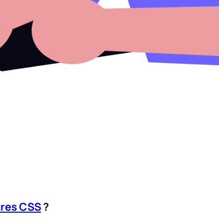
ures CSS
?